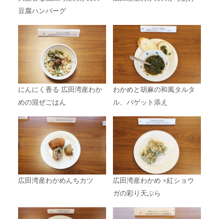
豆腐ハンバーグ
にんにく香る
広田湾産わか
わかめと胡麻の和風タルタ
めの混ぜごはん
ル、バゲット添え
広田湾産わかめんちカツ
広田湾産わかめ
×
紅ショウ
ガの彩り天ぷら