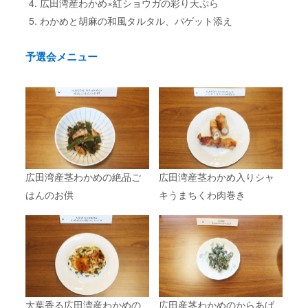
広田湾産わかめ×紅ショウガの彩り天ぷら
わかめと胡麻の和風タルタル、バゲット添え
予選会メニュー
広田湾産茎わかめの絶品ご
広田湾産茎わかめ入りシャ
はんのお供
キうまちくわ肉巻き
大葉香る広田湾産わかめの
広田産茎わかめのからあげ