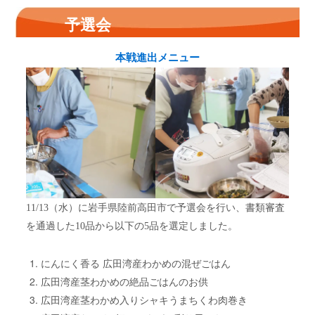
予選会
本戦進出メニュー
11/13（水）に岩手県陸前高田市で予選会を行い、書類審査
を通過した10品から以下の5品を選定しました。
にんにく香る 広田湾産わかめの混ぜごはん
広田湾産茎わかめの絶品ごはんのお供
広田湾産茎わかめ入りシャキうまちくわ肉巻き