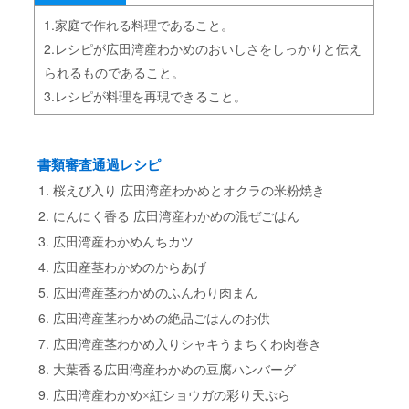
1.家庭で作れる料理であること。
2.レシピが広田湾産わかめのおいしさをしっかりと伝え
られるものであること。
3.レシピが料理を再現できること。
書類審査通過レシピ
桜えび入り
広田湾産わかめとオクラの米粉焼き
にんにく香る
広田湾産わかめの混ぜごはん
広田湾産わかめんちカツ
広田産茎わかめのからあげ
広田湾産茎わかめのふんわり肉まん
広田湾産茎わかめの絶品ごはんのお供
広田湾産茎わかめ入りシャキうまちくわ肉巻き
大葉香る広田湾産わかめの豆腐ハンバーグ
広田湾産わかめ
×
紅ショウガの彩り天ぷら