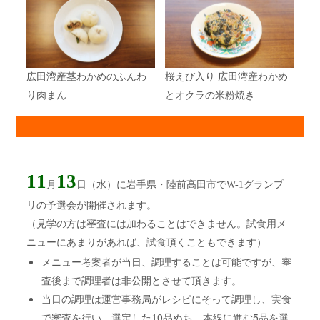
広田湾産茎わかめのふんわ
桜えび入り
広田湾産わかめ
り肉まん
とオクラの米粉焼き
11
13
月
日（水）に岩手県・陸前高田市でW-1グランプ
リの予選会が開催されます。
（見学の方は審査には加わることはできません。試食用メ
ニューにあまりがあれば、試食頂くこともできます）
メニュー考案者が当日、調理することは可能ですが、審
査後まで調理者は非公開とさせて頂きます。
当日の調理は運営事務局がレシピにそって調理し、実食
で審査を行い、選定した10品ぬち、本線に進む5品を選